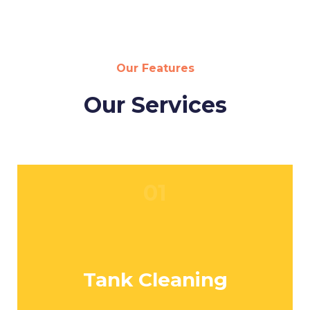
Our Features
Our Services
01
Tank Cleaning